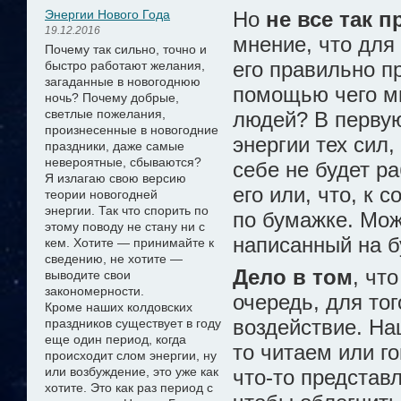
Энергии Нового Года
Но
не все так п
19.12.2016
мнение, что для 
Почему так сильно, точно и
его правильно п
быстро работают желания,
загаданные в новогоднюю
помощью чего мы
ночь? Почему добрые,
светлые пожелания,
людей? В первую
произнесенные в новогодние
энергии тех сил
праздники, даже самые
невероятные, сбываются?
себе не будет р
Я излагаю свою версию
его или, что, к 
теории новогодней
энергии.
Так что спорить по
по бумажке. Мож
этому поводу не стану ни с
написанный на б
кем. Хотите — принимайте к
сведению, не хотите —
Дело в том
, чт
выводите свои
закономерности.
очередь, для то
Кроме наших колдовских
воздействие. Наш
праздников существует в году
еще один период, когда
то читаем или г
происходит слом энергии, ну
или возбуждение, это уже как
что-то представл
хотите. Это как раз период с