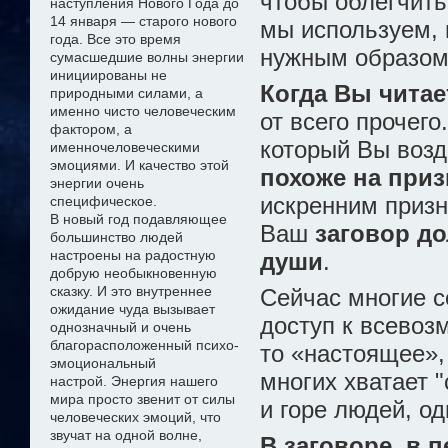
чтобы облегчить
наступления Нового Года до
14 января — старого нового
мы используем, 
года. Все это время
нужным образом
сумасшедшие волны энергии
инициированы не
Когда Вы читае
природными силами, а
именно чисто
человеческим
от всего прочего
фактором, а
который Вы возд
именно
человеческими
эмоциями. И качество этой
похоже на при
энергии очень
искренним призн
специфическое.
В новый год подавляющее
Ваш
заговор д
большинство людей
настроены на радостную
души
.
добрую необыкновенную
сказку
. И это внутреннее
Сейчас многие с
ожидание чуда
вызывает
доступ к всевоз
однозначный и очень
благорасположенный психо-
то «настоящее»,
эмоциональный
многих хватает 
настрой
.
Э
нергия нашего
мира просто звенит от силы
и горе людей, од
человеческих эмоций, что
звучат на одной волне,
В заговоре, в 