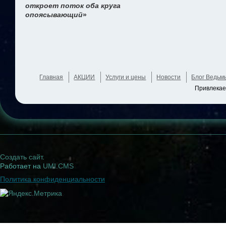
откроет поток оба круга
опоясывающий
»
Главная
АКЦИИ
Услуги и цены
Новости
Блог Ведьм
Привлекае
Создать сайт
.
Работает на
UMI.CMS
Политика конфиденциальности