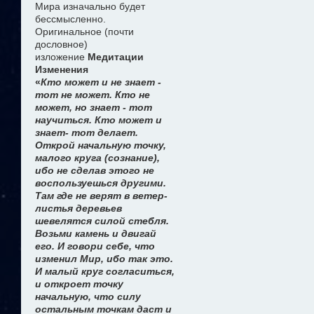
Мира изначально будет
бессмысленно.
Оригинальное (почти
дословное)
изложение
Медитации
Изменения
«
Кто может и не знает -
тот не может. Кто не
может, но знает - тот
научиться. Кто может и
знает- тот делает.
Открой начальную точку,
малого круга (сознание),
ибо не сделав этого не
воспользуешься другими.
Там где не верят в ветер-
листья деревьев
шевелятся силой стебля.
Возьми камень и двигай
его. И говори себе, что
изменил Мир, ибо так это.
И малый круг согласиться,
и откроет точку
начальную, что силу
остальным точкам даст и