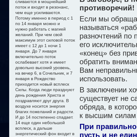
сливаются в мощнейший
противоречий!
поток и входят в резонанс,
чем еще усиливаются.
Если мы обраща
Потому именно в период с 1
по 14 января можно
и
называться «раб
нужно
работать с магией
разночтений по 
желани
й
. При чем свой
максимум этот силовой поток
его исключительн
имеет с 12 до 1 ночи 1
января. До 7 января
«конец» без прив
включительно поток
обратить вниман
ослабевает хотя и имеет
довольно высокий уровень,
Вам неправильны
на вечер 6, в Сочельник, и 7
использовать.
января в Рождество
приходится новый всплеск
В заключении хоч
Силы. Когда люди празднуют
день рождения Христа и
существует не са
поздравляют друг друга. В
обряда, в котор
воздухе носится энергия
благих пожеланий и радости.
к высшим силам 
И до 14 постепенно спадает.
14 еще один небольшой
При правильно
всплеск, а дальше
пусть и не ед
энергетический фон входит в