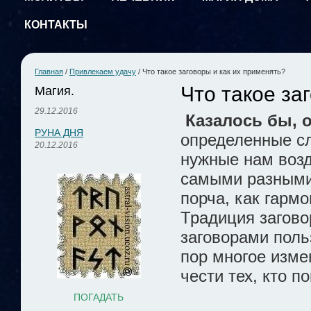
КОНТАКТЫ
Главная
/
Привлекаем удачу
/
Что такое заговоры и как их применять?
Что такое за
Магия.
29.12.2016
Казалось бы, о
РУНА ДНЯ
определенные с
20.12.2016
нужные нам возд
самыми разными:
порча, как гармо
Традиция заговор
заговорами поль
пор многое изме
чести тех, кто п
ПОГАДАТЬ