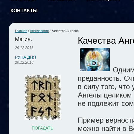
КОНТАКТЫ
Главная
/
Ангелология
/
Качества Ангелов
Качества Анг
Магия.
29.12.2016
РУНА ДНЯ
20.12.2016
Одним
преданность. Сч
в силу того, что
Ангелы целиком 
не подлежит со
Пример верности
можно найти в В
ПОГАДАТЬ