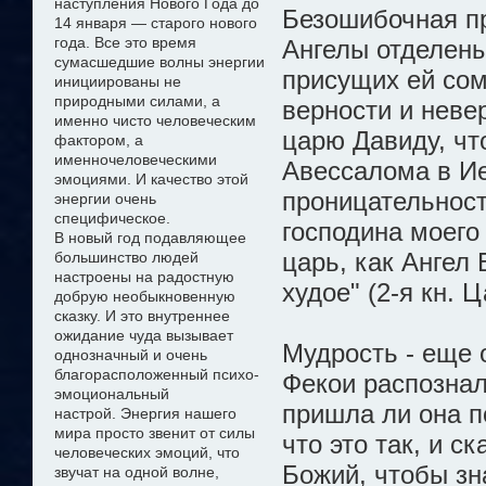
наступления Нового Года до
Безошибочная пр
14 января — старого нового
года. Все это время
Ангелы отделены
сумасшедшие волны энергии
присущих ей сомн
инициированы не
природными силами, а
верности и неве
именно чисто
человеческим
царю Давиду, чт
фактором, а
именно
человеческими
Авессалома в Ие
эмоциями. И качество этой
проницательност
энергии очень
специфическое.
господина моего
В новый год подавляющее
царь, как Ангел
большинство людей
настроены на радостную
худое" (2-я кн. 
добрую необыкновенную
сказку
. И это внутреннее
ожидание чуда
вызывает
Мудрость - еще 
однозначный и очень
благорасположенный психо-
Фекои распознал
эмоциональный
пришла ли она 
настрой
.
Э
нергия нашего
мира просто звенит от силы
что это так, и с
человеческих эмоций, что
Божий, чтобы зна
звучат на одной волне,