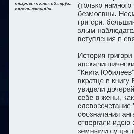
откроет поток оба круга
(только намного 
опоясывающий
»
безмолвны. Несм
григори, больши
злым наблюдате
вступления в св
История григори
апокалиптических
"Книга Юбилеев"
вкратце в книгу 
увидели дочерей
себе в жены, ка
словосочетание 
обозначания анг
отвергали идею о
земными сущес