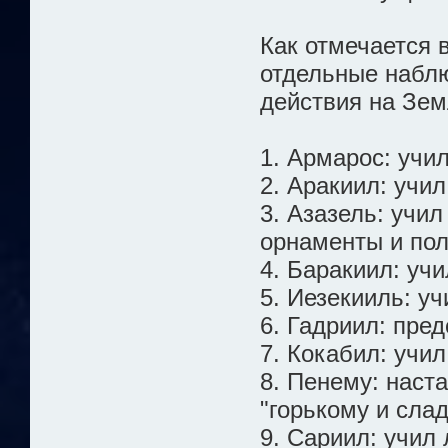
Как отмечается 
отдельные набл
действия на Зе
1. Армарос: учи
2. Аракиил: учи
3. Азазель: учи
орнаменты и пол
4. Баракиил: уч
5. Иезекииль: у
6. Гадриил: пре
7. Кокабил: учи
8. Пенему: наст
"горькому и сла
9. Сариил: учил