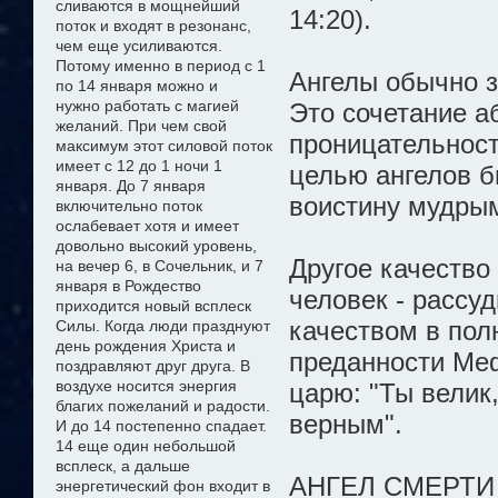
сливаются в мощнейший
14:20).
поток и входят в резонанс,
чем еще усиливаются.
Потому именно в период с 1
Ангелы обычно з
по 14 января можно
и
нужно
работать с магией
Это сочетание а
желани
й
. При чем свой
проницательност
максимум этот силовой поток
имеет с 12 до 1 ночи 1
целью ангелов б
января. До 7 января
воистину мудры
включительно поток
ослабевает хотя и имеет
довольно высокий уровень,
Другое качество
на вечер 6, в Сочельник, и 7
января в Рождество
человек - рассу
приходится новый всплеск
качеством в пол
Силы. Когда люди празднуют
день рождения Христа и
преданности Ме
поздравляют друг друга. В
воздухе носится энергия
царю: "Ты велик
благих пожеланий и радости.
верным".
И до 14 постепенно спадает.
14 еще один небольшой
всплеск, а дальше
АНГЕЛ СМЕРТИ
энергетический фон входит в