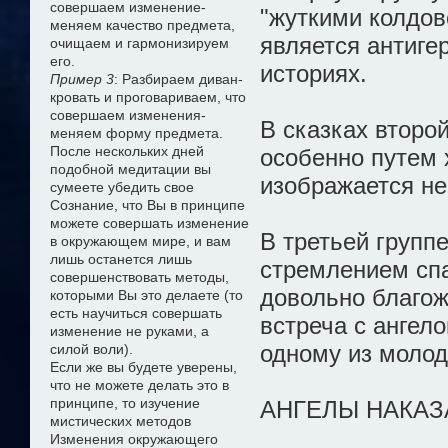
совершаем изменение-
"жуткими колдов
меняем качество предмета,
является антиге
очищаем и гармонизируем
его.
историях.
Пример 3
: Разбираем диван-
кровать и проговариваем, что
совершаем изменения-
B сказках второ
меняем форму предмета.
После нескольких дней
особенно путем 
подобной медитации вы
изображается не
сумеете убедить свое
Сознание, что Вы в принципе
можете совершать изменение
В третьей групп
в окружающем мире, и вам
лишь останется лишь
стремлением спа
совершенствовать методы,
довольно благож
которыми Вы это делаете (то
есть научиться совершать
встреча с ангел
изменение не руками, а
одному из молод
силой воли).
Если же вы будете уверены,
что не можете делать это в
принципе, то изучение
АНГЕЛЫ НАКА
мистических методов
Изменения окружающего