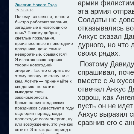
армии филистимл
Энергии Нового Года
эта армия отпра
19.12.2016
Почему так сильно, точно и
Солдаты не дове
быстро работают желания,
отказывались во
загаданные в новогоднюю
ночь? Почему добрые,
Анхус сказал Дав
светлые пожелания,
дурного, но что 
произнесенные в новогодние
праздники, даже самые
своих рядах.
невероятные, сбываются?
Я излагаю свою версию
Поэтому Давиду
теории новогодней
энергии.
Так что спорить по
спрашивал, поче
этому поводу не стану ни с
вместе с Анхусом
кем. Хотите — принимайте к
сведению, не хотите —
отвечал Анхус Да
выводите свои
хорош, как Анге
закономерности.
Кроме наших колдовских
пусть он не идет
праздников существует в году
Анхус выразил с
еще один период, когда
происходит слом энергии, ну
сравнив его с а
или возбуждение, это уже как
хотите. Это как раз период с