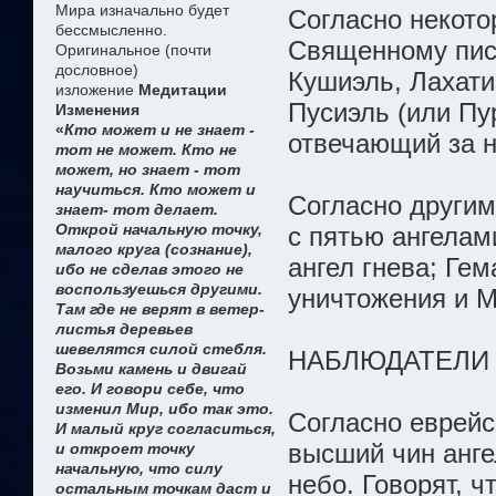
Мира изначально будет
Согласно некот
бессмысленно.
Священному пис
Оригинальное (почти
дословное)
Кушиэль, Лахати
изложение
Медитации
Пусиэль (или Пур
Изменения
«
Кто может и не знает -
отвечающий за н
тот не может. Кто не
может, но знает - тот
научиться. Кто может и
Согласно другим
знает- тот делает.
Открой начальную точку,
с пятью ангелами
малого круга (сознание),
ангел гнева; Гем
ибо не сделав этого не
воспользуешься другими.
уничтожения и М
Там где не верят в ветер-
листья деревьев
шевелятся силой стебля.
НАБЛЮДАТЕЛИ 
Возьми камень и двигай
его. И говори себе, что
изменил Мир, ибо так это.
Согласно еврейск
И малый круг согласиться,
высший чин анге
и откроет точку
начальную, что силу
небо. Говорят, 
остальным точкам даст и