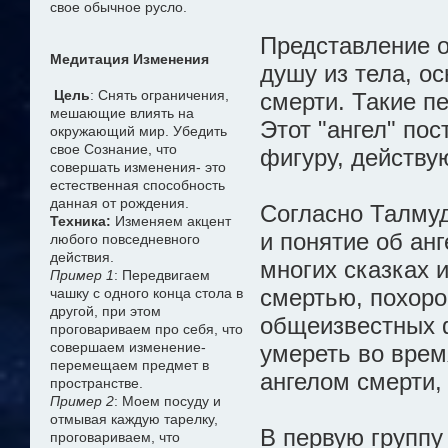
свое обычное русло.
Представление о
Медитация Изменения
душу из тела, о
Цель
: Снять ограничения,
смерти. Такие п
мешающие влиять на
Этот "ангел" по
окружающий мир. Убедить
свое Сознание, что
фигуру, действ
совершать изменения- это
естественная способность
данная от рождения.
Согласно Талмуд
Техника:
Изменяем акцент
и понятие об анг
любого повседневного
действия.
многих сказках 
Пример 1
: Передвигаем
смертью, похоро
чашку с одного конца стола в
другой, при этом
общеизвестных ф
проговариваем про себя, что
совершаем изменение-
умереть во врем
перемещаем предмет в
ангелом смерти,
пространстве.
Пример 2
: Моем посуду и
отмывая каждую тарелку,
В первую группу
проговариваем, что