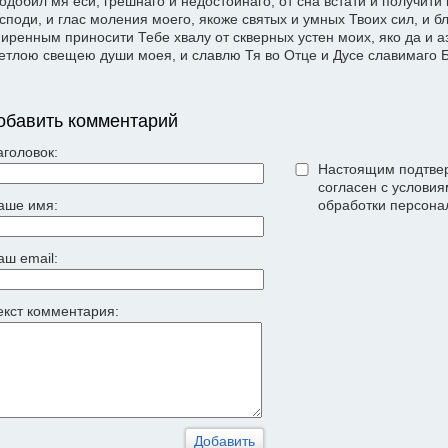
одобил мя еси, грешнаго и недостойнаго, от сна встати и получити 
споди, и глас моления моего, якоже святых и умных Твоих сил, и 
иренным приносити Тебе хвалу от скверных устен моих, яко да и 
етлою свещею души моея, и славлю Тя во Отце и Дусе славимаго Б
обавить комментарий
аголовок:
Настоящим подтвер
согласен с услови
аше имя:
обработки персона
аш email:
екст комментария: