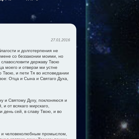
27.01.2016
благости и долготерпения не
и мене со беззаконии моими, но
и славословити державу Твою
а моего и отверзи ми устне
ю Твою, и пети Тя во исповедании
ое: Отца и Сына и Святаго Духа,
ну и Святому Духу, поклоняюся и
 и от всякаго мирскаго,
и день сей, в славу Твою, и во
м и человеколюбным промыслом,