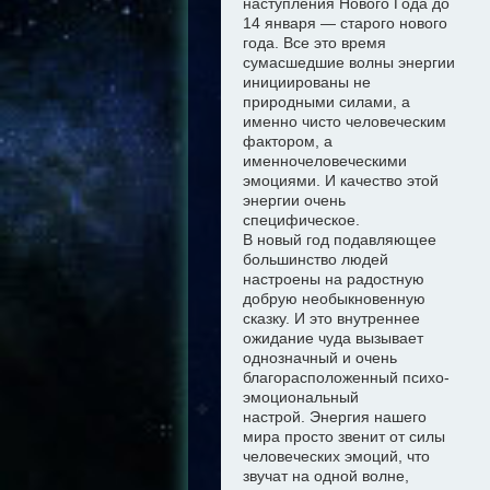
наступления Нового Года до
14 января — старого нового
года. Все это время
сумасшедшие волны энергии
инициированы не
природными силами, а
именно чисто
человеческим
фактором, а
именно
человеческими
эмоциями. И качество этой
энергии очень
специфическое.
В новый год подавляющее
большинство людей
настроены на радостную
добрую необыкновенную
сказку
. И это внутреннее
ожидание чуда
вызывает
однозначный и очень
благорасположенный психо-
эмоциональный
настрой
.
Э
нергия нашего
мира просто звенит от силы
человеческих эмоций, что
звучат на одной волне,