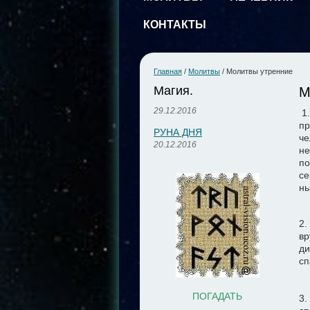
КОНТАКТЫ
Главная
/
Молитвы
/
Молитвы утренние
Магия.
М
29.12.2016
1
пр
РУНА ДНЯ
че
20.12.2016
не
по
се
ны
2.
вр
ди
сп
ПОГАДАТЬ
3.