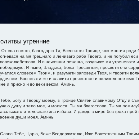
олитвы утренние
. От сна востав, благодарю Тя, Всесвятая Троице, яко многия ради 
огневася на мя грешнаго и лениваго раба Твоего, и не погубил ес
ловеколюбствова. И в нечаянии лежаща, воздвиже мя утреневати 
победимую. И ныне, Владыко, Боже Пресвятыи, просвети очи сердц
учатися словесем Твоим, и разумети заповеди Твоя, и творити вол
рдечнем. Воспевати же и славити пречестное и великолепое имя Тв
не и присно и во веки веком. Аминь.
 Тебе, Богу и Творцу моему, в Троице Святей славимому Отцу и Сы
учаю душу и тело мое, и молюся: Ты мя благослови, Ты мя помилуй,
авольскаго и телеснаго зла избави. И даждь в мире без греха прейт
асение души моея. Аминь.
 Слава Тебе, Царю, Боже Вседержителю, Иже Божественным Твои