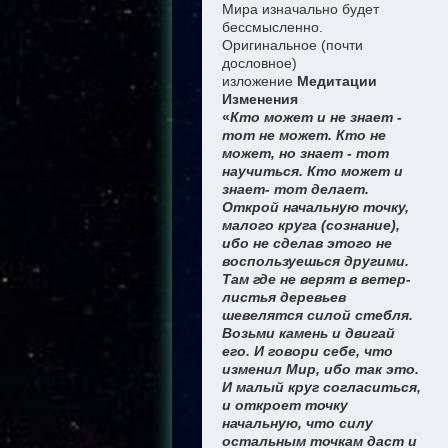
Мира изначально будет
бессмысленно.
Оригинальное (почти
дословное)
изложение
Медитации
Изменения
«
Кто может и не знает -
тот не может. Кто не
может, но знает - тот
научиться. Кто может и
знает- тот делает.
Открой начальную точку,
малого круга (сознание),
ибо не сделав этого не
воспользуешься другими.
Там где не верят в ветер-
листья деревьев
шевелятся силой стебля.
Возьми камень и двигай
его. И говори себе, что
изменил Мир, ибо так это.
И малый круг согласиться,
и откроет точку
начальную, что силу
остальным точкам даст и