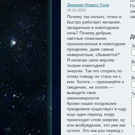
сп
Энергии Нового Года
Го
19.12.2016
см
Почему так сильно, точно и
св
быстро работают желания,
загаданные в новогоднюю
ночь? Почему добрые,
Д
светлые пожелания,
произнесенные в новогодние
З
праздники, даже самые
невероятные, сбываются?
Я излагаю свою версию
В
теории новогодней
энергии.
Так что спорить по
этому поводу не стану ни с
В
кем. Хотите — принимайте к
сведению, не хотите —
выводите свои
Т
закономерности.
Кроме наших колдовских
праздников существует в году
еще один период, когда
происходит слом энергии, ну
или возбуждение, это уже как
хотите. Это как раз период с