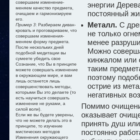
совершаем изменение-
энергии Дерева
меняем качество предмета,
постоянный жи
очищаем и гармонизируем
его.
Металл.
С дре
Пример 3
: Разбираем диван-
кровать и проговариваем, что
не только огне
совершаем изменения-
менее разруши
меняем форму предмета.
После нескольких дней
Можно соверш
подобной медитации вы
кинжалом или 
сумеете убедить свое
Сознание, что Вы в принципе
таким предмет
можете совершать изменение
в окружающем мире, и вам
поэтому подобн
лишь останется лишь
острие из мет
совершенствовать методы,
которыми Вы это делаете (то
негативных во
есть научиться совершать
изменение не руками, а
Помимо очищени
силой воли).
оказывает очище
Если же вы будете уверены,
что не можете делать это в
принять душ или
принципе, то изучение
постоянно работ
мистических методов
Изменения окружающего