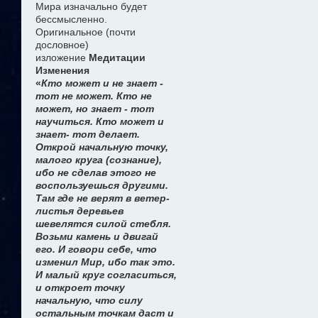
Мира изначально будет
бессмысленно.
Оригинальное (почти
дословное)
изложение
Медитации
Изменения
«
Кто может и не знает -
тот не может. Кто не
может, но знает - тот
научиться. Кто может и
знает- тот делает.
Открой начальную точку,
малого круга (сознание),
ибо не сделав этого не
воспользуешься другими.
Там где не верят в ветер-
листья деревьев
шевелятся силой стебля.
Возьми камень и двигай
его. И говори себе, что
изменил Мир, ибо так это.
И малый круг согласиться,
и откроет точку
начальную, что силу
остальным точкам даст и