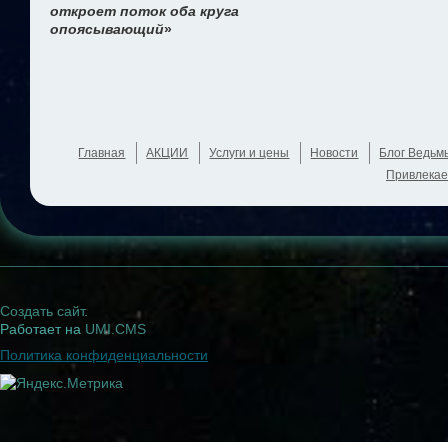
откроет поток оба круга
опоясывающий
»
Главная
АКЦИИ
Услуги и цены
Новости
Блог Ведьм
Привлекае
Создать сайт
.
Работает на
UMI.CMS
Политика конфиденциальности