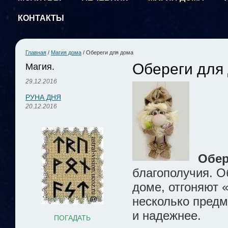
КОНТАКТЫ
Главная
/
Магия дома
/
Обереги для дома
Обереги для
Магия.
29.12.2016
РУНА ДНЯ
20.12.2016
Обе
благополучия. О
доме, отгоняют 
несколько предм
и надежнее.
ПОГАДАТЬ