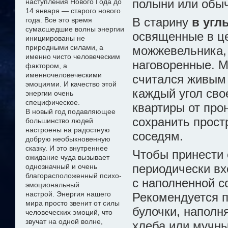
полыни или обычн
наступления Нового Года до
14 января — старого нового
В старину
в угл
года. Все это время
сумасшедшие волны энергии
освященные в це
инициированы не
природными силами, а
можжевельника, 
именно чисто
человеческим
наговоренные. М
фактором, а
именно
человеческими
считался живым 
эмоциями. И качество этой
каждый угол сво
энергии очень
специфическое.
квартиры от про
В новый год подавляющее
сохранить прост
большинство людей
настроены на радостную
соседям.
добрую необыкновенную
сказку
. И это внутреннее
Чтобы принести 
ожидание чуда
вызывает
периодически вх
однозначный и очень
благорасположенный психо-
с наполненной с
эмоциональный
настрой
.
Э
нергия нашего
Рекомендуется п
мира просто звенит от силы
булочки, наполн
человеческих эмоций, что
звучат на одной волне,
хлеба или мучны