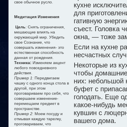
свое обычное русло.
кухне исключите
для приготовлен
Медитация Изменения
гативную энергию
Цель
: Снять ограничения,
съест. Головка 
мешающие влиять на
окна, — тоже зам
окружающий мир. Убедить
свое Сознание, что
Если на кухне ра
совершать изменения- это
естественная способность
несчастных случ
данная от рождения.
Техника:
Изменяем акцент
Некоторые из ку
любого повседневного
чтобы домашние 
действия.
Пример 1
: Передвигаем
них: небольшой
чашку с одного конца стола в
буфет с припаса
другой, при этом
проговариваем про себя, что
голодать. Еще од
совершаем изменение-
какое-нибудь ме­
перемещаем предмет в
пространстве.
кувшин с люцерн
Пример 2
: Моем посуду и
отмывая каждую тарелку,
вашего дома.
проговариваем, что