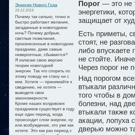
Порог
— это не 
Энергии Нового Года
энергетики, кот
19.12.2016
Почему так сильно, точно и
защищает от худо
быстро работают желания,
загаданные в новогоднюю
Есть приметы, с
ночь? Почему добрые,
светлые пожелания,
стоят, не разгов
произнесенные в новогодние
либо впускаете г
праздники, даже самые
невероятные, сбываются?
не стойте. Инач
Я излагаю свою версию
теории новогодней
Через порог не 
энергии.
Так что спорить по
этому поводу не стану ни с
Над порогом все
кем. Хотите — принимайте к
втыкали различн
сведению, не хотите —
выводите свои
того чтобы в до
закономерности.
болезни, над дв
Кроме наших колдовских
праздников существует в году
втыкали также к
еще один период, когда
акации, лопуха 
происходит слом энергии, ну
или возбуждение, это уже как
дверью можно та
хотите. Это как раз период с