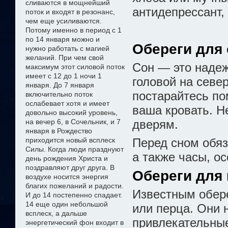
сливаются в мощнейший
антидепрессант,
поток и входят в резонанс,
чем еще усиливаются.
Потому именно в период с 1
по 14 января можно
и
Обереги для
нужно
работать с магией
желани
й
. При чем свой
Сон — это надеж
максимум этот силовой поток
имеет с 12 до 1 ночи 1
головой на север
января. До 7 января
постарайтесь по
включительно поток
ослабевает хотя и имеет
ваша кровать. Н
довольно высокий уровень,
на вечер 6, в Сочельник, и 7
дверям.
января в Рождество
приходится новый всплеск
Перед сном обяз
Силы. Когда люди празднуют
а также часы, о
день рождения Христа и
поздравляют друг друга. В
Обереги для 
воздухе носится энергия
благих пожеланий и радости.
Известным обере
И до 14 постепенно спадает.
14 еще один небольшой
или перца. Они 
всплеск, а дальше
привлекательные
энергетический фон входит в