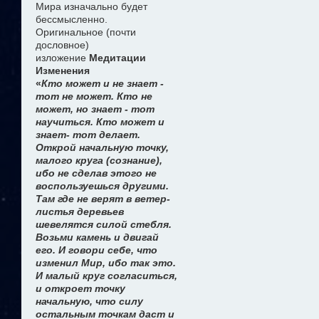
Мира изначально будет
бессмысленно.
Оригинальное (почти
дословное)
изложение
Медитации
Изменения
«
Кто может и не знает -
тот не может. Кто не
может, но знает - тот
научиться. Кто может и
знает- тот делает.
Открой начальную точку,
малого круга (сознание),
ибо не сделав этого не
воспользуешься другими.
Там где не верят в ветер-
листья деревьев
шевелятся силой стебля.
Возьми камень и двигай
его. И говори себе, что
изменил Мир, ибо так это.
И малый круг согласиться,
и откроет точку
начальную, что силу
остальным точкам даст и