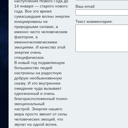
наступления Нового Года до
14 января — старого нового
Ваш email:
года. Все это время
сумасшедшие волны энергии
инициированы не
Текст комментария:
природными силами, а
именно чисто
человеческим
фактором, а
именно
человеческими
эмоциями. И качество этой
энергии очень
специфическое.
В новый год подавляющее
большинство людей
настроены на радостную
добрую необыкновенную
сказку
. И это внутреннее
ожидание чуда
вызывает
однозначный и очень
благорасположенный психо-
эмоциональный
настрой
.
Э
нергия нашего
мира просто звенит от силы
человеческих эмоций, что
звучат на одной волне,