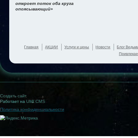
откроет поток оба круга
опоясывающий
»
Главная
АКЦИИ
Услуги и цены
Новости
Блог Ведьм
Привлекае
Создать сайт
.
Работает на
UMI.CMS
Политика конфиденциальности