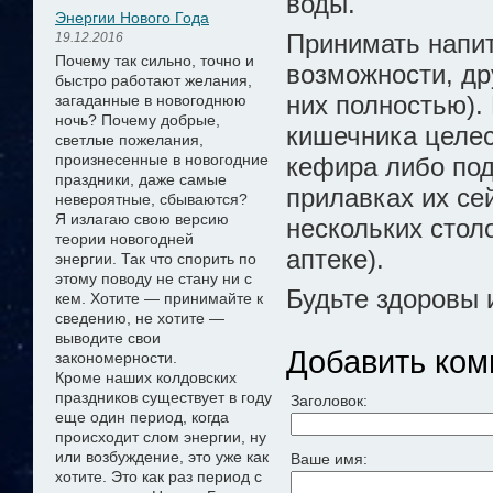
воды.
Энергии Нового Года
Принимать напит
19.12.2016
Почему так сильно, точно и
возможности, др
быстро работают желания,
них полностью).
загаданные в новогоднюю
ночь? Почему добрые,
кишечника целес
светлые пожелания,
произнесенные в новогодние
кефира либо под
праздники, даже самые
прилавках их се
невероятные, сбываются?
Я излагаю свою версию
нескольких стол
теории новогодней
аптеке).
энергии.
Так что спорить по
этому поводу не стану ни с
Будьте здоровы 
кем. Хотите — принимайте к
сведению, не хотите —
выводите свои
Добавить ком
закономерности.
Кроме наших колдовских
праздников существует в году
Заголовок:
еще один период, когда
происходит слом энергии, ну
или возбуждение, это уже как
Ваше имя:
хотите. Это как раз период с