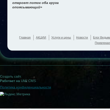
откроет поток оба круга
опоясывающий
»
Главная
АКЦИИ
Услуги и цены
Новости
Блог Ведьм
Привлекае
Создать сайт
.
Работает на
UMI.CMS
Политика конфиденциальности