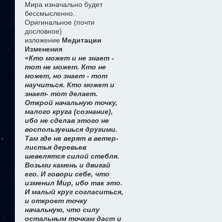
Мира изначально будет
бессмысленно.
Оригинальное (почти
дословное)
изложение
Медитации
Изменения
«
Кто может и не знает -
тот не может. Кто не
может, но знает - тот
научиться. Кто может и
знает- тот делает.
Открой начальную точку,
малого круга (сознание),
ибо не сделав этого не
воспользуешься другими.
Там где не верят в ветер-
листья деревьев
шевелятся силой стебля.
Возьми камень и двигай
его. И говори себе, что
изменил Мир, ибо так это.
И малый круг согласиться,
и откроет точку
начальную, что силу
остальным точкам даст и