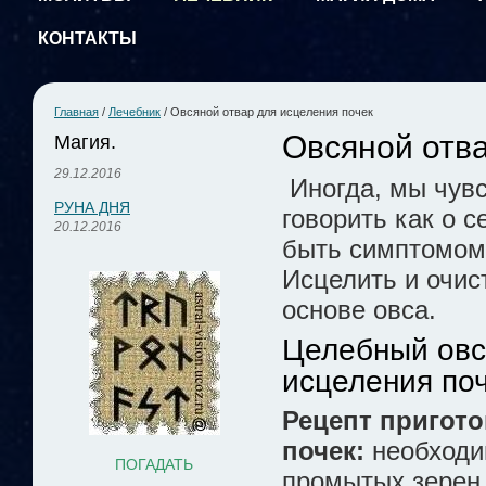
КОНТАКТЫ
Главная
/
Лечебник
/
Овсяной отвар для исцеления почек
Овсяной отва
Магия.
29.12.2016
Иногда, мы чувс
РУНА ДНЯ
говорить как о 
20.12.2016
быть симптомом
Исцелить и очис
основе овса.
Целебный овс
исцеления по
Рецепт пригото
почек:
необходи
ПОГАДАТЬ
промытых зерен 