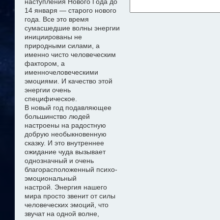
наступления Нового Года до
14 января — старого нового
года. Все это время
сумасшедшие волны энергии
инициированы не
природными силами, а
именно чисто
человеческим
фактором, а
именно
человеческими
эмоциями. И качество этой
энергии очень
специфическое.
В новый год подавляющее
большинство людей
настроены на радостную
добрую необыкновенную
сказку
. И это внутреннее
ожидание чуда
вызывает
однозначный и очень
благорасположенный психо-
эмоциональный
настрой
.
Э
нергия нашего
мира просто звенит от силы
человеческих эмоций, что
звучат на одной волне,