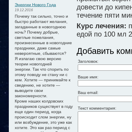
Энергии Нового Года
довести до кипен
19.12.2016
течение пяти мин
Почему так сильно, точно и
быстро работают желания,
Курс лечения:
п
загаданные в новогоднюю
ночь? Почему добрые,
едой по 100 мл 2
светлые пожелания,
произнесенные в новогодние
праздники, даже самые
Добавить ком
невероятные, сбываются?
Я излагаю свою версию
Заголовок:
теории новогодней
энергии.
Так что спорить по
этому поводу не стану ни с
Ваше имя:
кем. Хотите — принимайте к
сведению, не хотите —
выводите свои
Ваш email:
закономерности.
Кроме наших колдовских
праздников существует в году
Текст комментария:
еще один период, когда
происходит слом энергии, ну
или возбуждение, это уже как
хотите. Это как раз период с