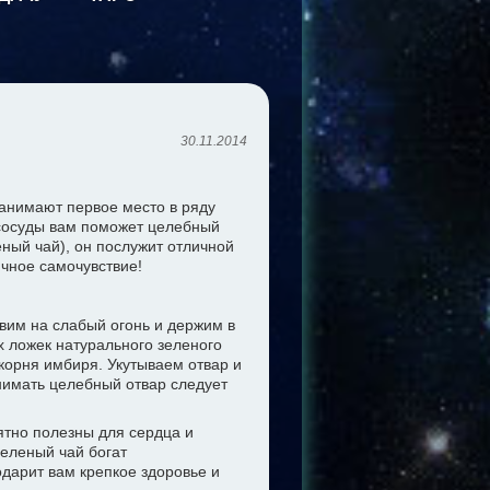
30.11.2014
занимают первое место в ряду
 сосуды вам поможет целебный
ный чай), он послужит отличной
чное самочувствие!
вим на слабый огонь и держим в
х ложек натурального зеленого
корня имбиря. Укутываем отвар и
нимать целебный отвар следует
ятно полезны для сердца и
зеленый чай богат
дарит вам крепкое здоровье и