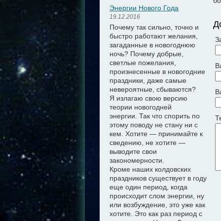
бо
Энергии Нового Года
19.12.2016
Д
Почему так сильно, точно и
быстро работают желания,
З
загаданные в новогоднюю
ночь? Почему добрые,
светлые пожелания,
В
произнесенные в новогодние
праздники, даже самые
невероятные, сбываются?
В
Я излагаю свою версию
теории новогодней
энергии.
Так что спорить по
Т
этому поводу не стану ни с
кем. Хотите — принимайте к
сведению, не хотите —
выводите свои
закономерности.
Кроме наших колдовских
праздников существует в году
еще один период, когда
происходит слом энергии, ну
или возбуждение, это уже как
хотите. Это как раз период с