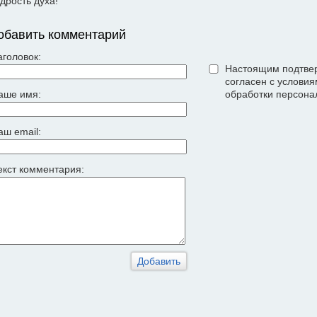
дрость духа!
обавить комментарий
аголовок:
Настоящим подтвер
согласен с услови
аше имя:
обработки персона
аш email:
екст комментария: