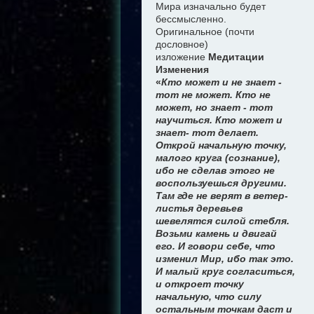
Мира изначально будет
бессмысленно.
Оригинальное (почти
дословное)
изложение
Медитации
Изменения
«
Кто может и не знает -
тот не может. Кто не
может, но знает - тот
научиться. Кто может и
знает- тот делает.
Открой начальную точку,
малого круга (сознание),
ибо не сделав этого не
воспользуешься другими.
Там где не верят в ветер-
листья деревьев
шевелятся силой стебля.
Возьми камень и двигай
его. И говори себе, что
изменил Мир, ибо так это.
И малый круг согласиться,
и откроет точку
начальную, что силу
остальным точкам даст и