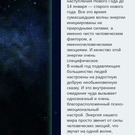
наступления Нового Года до
14 января — старого нового
года. Все это время
сумасшедшие волны энергии
инициированы не
природными силами, а
именно чисто
человеческим
фактором, а
именно
человеческими
эмоциями. И качество этой
энергии очень
специфическое.
В новый год подавляющее
большинство людей
настроены на радостную
добрую необыкновенную
сказку
. И это внутреннее
ожидание чуда
вызывает
однозначный и очень
благорасположенный психо-
эмоциональный
настрой
.
Э
нергия нашего
мира просто звенит от силы
человеческих эмоций, что
звучат на одной волне,