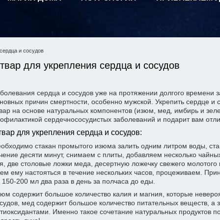
сердца и сосудов
твар для укрепления сердца и сосудов
болевания сердца и сосудов уже на протяжении долгого времени 
новных причин смертности, особенно мужской. Укрепить сердце и
вар на основе натуральных компонентов (изюм, мед, имбирь и зеле
офилактикой сердечнососудистых заболеваний и подарит вам отли
твар для укрепления сердца и сосудов:
обходимо стакан промытого изюма залить одним литром воды, ста
чение десяти минут, снимаем с плиты, добавляем несколько чайны
я, две столовые ложки меда, десертную ложечку свежего молотого 
ем ему настояться в течение нескольких часов, процеживаем. При
 150-200 мл два раза в день за полчаса до еды.
юм содержит большое количество калия и магния, которые неверо
судов, мед содержит большое количество питательных веществ, а 
тиоксидантами. Именно такое сочетание натуральных продуктов по