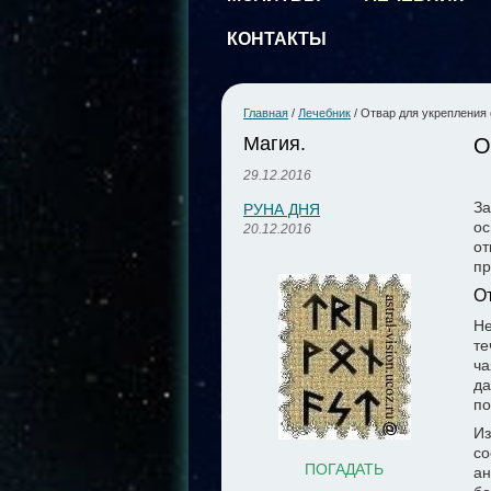
КОНТАКТЫ
Главная
/
Лечебник
/
Отвар для укрепления 
Магия.
О
29.12.2016
За
РУНА ДНЯ
ос
20.12.2016
от
пр
О
Не
те
ча
да
по
Из
со
ПОГАДАТЬ
ан