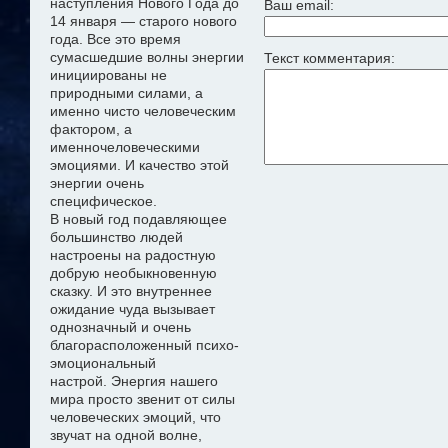
наступления Нового Года до
Ваш email:
14 января — старого нового
года. Все это время
сумасшедшие волны энергии
Текст комментария:
инициированы не
природными силами, а
именно чисто
человеческим
фактором, а
именно
человеческими
эмоциями. И качество этой
энергии очень
специфическое.
В новый год подавляющее
большинство людей
настроены на радостную
добрую необыкновенную
сказку
. И это внутреннее
ожидание чуда
вызывает
однозначный и очень
благорасположенный психо-
эмоциональный
настрой
.
Э
нергия нашего
мира просто звенит от силы
человеческих эмоций, что
звучат на одной волне,