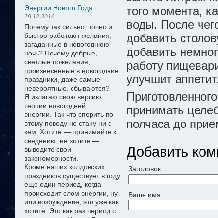
Энергии Нового Года
того момента, к
19.12.2016
воды. После чего
Почему так сильно, точно и
быстро работают желания,
добавить столов
загаданные в новогоднюю
добавить немног
ночь? Почему добрые,
светлые пожелания,
работу пищевари
произнесенные в новогодние
улучшит аппетит
праздники, даже самые
невероятные, сбываются?
Приготовленного
Я излагаю свою версию
теории новогодней
принимать целеб
энергии.
Так что спорить по
полчаса до прие
этому поводу не стану ни с
кем. Хотите — принимайте к
сведению, не хотите —
Добавить ком
выводите свои
закономерности.
Кроме наших колдовских
Заголовок:
праздников существует в году
еще один период, когда
происходит слом энергии, ну
Ваше имя:
или возбуждение, это уже как
хотите. Это как раз период с