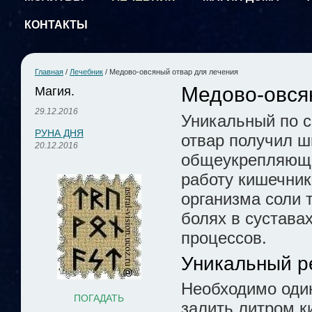
КОНТАКТЫ
Главная
/
Лечебник
/
Медово-овсяный отвар для лечения
Медово-овся
Магия.
29.12.2016
Уникальный по 
РУНА ДНЯ
отвар получил ш
20.12.2016
общеукрепляющег
работу кишечник
организма соли 
болях в сустав
процессов.
Уникальный р
Необходимо оди
ПОГАДАТЬ
залить литром к