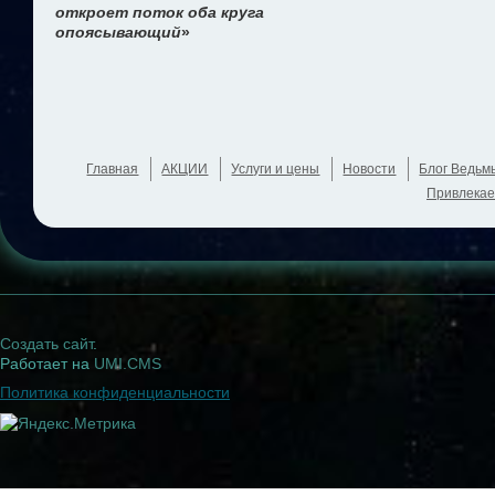
откроет поток оба круга
опоясывающий
»
Главная
АКЦИИ
Услуги и цены
Новости
Блог Ведьм
Привлекае
Создать сайт
.
Работает на
UMI.CMS
Политика конфиденциальности