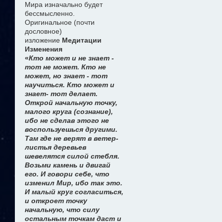
Мира изначально будет
бессмысленно.
Оригинальное (почти
дословное)
изложение
Медитации
Изменения
«
Кто может и не знает -
тот не может. Кто не
может, но знает - тот
научиться. Кто может и
знает- тот делает.
Открой начальную точку,
малого круга (сознание),
ибо не сделав этого не
воспользуешься другими.
Там где не верят в ветер-
листья деревьев
шевелятся силой стебля.
Возьми камень и двигай
его. И говори себе, что
изменил Мир, ибо так это.
И малый круг согласиться,
и откроет точку
начальную, что силу
остальным точкам даст и