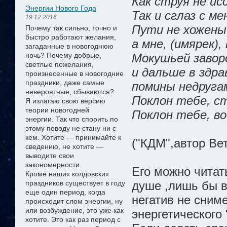
Как струя не ис
Энергии Нового Года
Так и сглаз с м
19.12.2016
Пути не хожены
Почему так сильно, точно и
быстро работают желания,
а мне, (имярек),
загаданные в новогоднюю
ночь? Почему добрые,
Мокушьей завор
светлые пожелания,
и дальше в здр
произнесенные в новогодние
праздники, даже самые
помины недругам
невероятные, сбываются?
Поклон тебе, с
Я излагаю свою версию
теории новогодней
Поклон тебе, во
энергии.
Так что спорить по
этому поводу не стану ни с
кем. Хотите — принимайте к
("КДМ",автор Вет
сведению, не хотите —
выводите свои
закономерности.
Его можно читат
Кроме наших колдовских
праздников существует в году
душе ,лишь бы в
еще один период, когда
негатив не сниме
происходит слом энергии, ну
или возбуждение, это уже как
энергетического
хотите. Это как раз период с