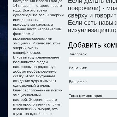
Если делать спе
наступления Нового Года до
14 января — старого нового
поврочили) - мо
года. Все это время
сверху и говорит
сумасшедшие волны энергии
инициированы не
Если есть навык
природными силами, а
визуализацию,пр
именно чисто
человеческим
фактором, а
именно
человеческими
Добавить ком
эмоциями. И качество этой
энергии очень
специфическое.
Заголовок:
В новый год подавляющее
большинство людей
настроены на радостную
Ваше имя:
добрую необыкновенную
сказку
. И это внутреннее
ожидание чуда
вызывает
Ваш email:
однозначный и очень
благорасположенный психо-
эмоциональный
Текст комментария:
настрой
.
Э
нергия нашего
мира просто звенит от силы
человеческих эмоций, что
звучат на одной волне,