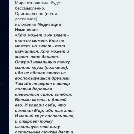
Мира изначально будет
бессмысленно.
Оригинальное (почти
дословное)
изложение
Медитации
Изменения
«
Кто может и не знает -
тот не может. Кто не
может, но знает - тот
научиться. Кто может и
знает- тот делает.
Открой начальную точку,
малого круга (сознание),
ибо не сделав этого не
воспользуешься другими.
Там где не верят в ветер-
листья деревьев
шевелятся силой стебля.
Возьми камень и двигай
его. И говори себе, что
изменил Мир, ибо так это.
И малый круг согласиться,
и откроет точку
начальную, что силу
остальным точкам даст и