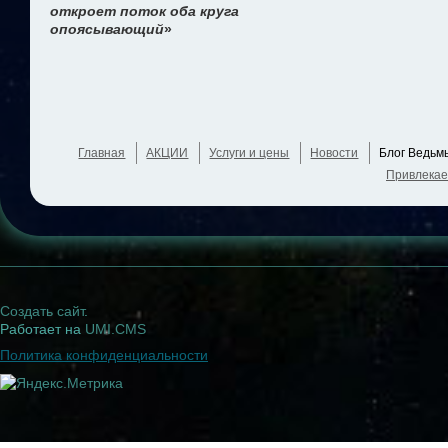
откроет поток оба круга
опоясывающий
»
Главная
АКЦИИ
Услуги и цены
Новости
Блог Ведьм
Привлекае
Создать сайт
.
Работает на
UMI.CMS
Политика конфиденциальности