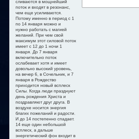
сливаются в мощнейший
поток и входят в резонанс,
чем еще усиливаются.
Потому именно в период с 1
по 14 января можно
и
нужно
работать с магией
желани
й
. При чем свой
максимум этот силовой поток
имеет с 12 до 1 ночи 1
января. До 7 января
включительно поток
ослабевает хотя и имеет
довольно высокий уровень,
на вечер 6, в Сочельник, и 7
января в Рождество
приходится новый всплеск
Силы. Когда люди празднуют
день рождения Христа и
поздравляют друг друга. В
воздухе носится энергия
благих пожеланий и радости.
И до 14 постепенно спадает.
14 еще один небольшой
всплеск, а дальше
энергетический фон входит в