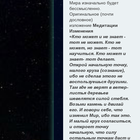
Мира изначально будет
бессмысленно.
Оригинальное (почти
дословное)
изложение
Медитации
Изменения
«
Кто может и не знает -
тот не может. Кто не
может, но знает - тот
научиться. Кто может и
знает- тот делает.
Открой начальную точку,
малого круга (сознание),
ибо не сделав этого не
воспользуешься другими.
Там где не верят в ветер-
листья деревьев
шевелятся силой стебля.
Возьми камень и двигай
его. И говори себе, что
изменил Мир, ибо так это.
И малый круг согласиться,
и откроет точку
начальную, что силу
остальным точкам даст и