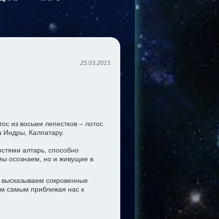
25.03.2015
ос из восьми лепестков – лотос
а Индры, Калпатару.
стями алтарь, способно
мы осознаем, но и живущие в
 и высказываем сокровенные
ем самым приближая нас к