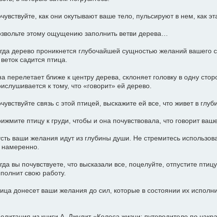
чувствуйте, как они окутывают ваше тело, пульсируют в нем, как э
звольте этому ощущению заполнить ветви дерева…
гда дерево проникнется глубочайшей сущностью желаний вашего се
 веток садится птица.
а перелетает ближе к центру дерева, склоняет головку в одну сторо
ислушивается к тому, что «говорит» ей дерево.
чувствуйте связь с этой птицей, выскажите ей все, что живет в глу
ижмите птицу к груди, чтобы и она почувствовала, что говорит ваше
сть ваши желания идут из глубины души. Не стремитесь использов
 намеренно.
гда вы почувствуете, что высказали все, поцелуйте, отпустите птицу
полнит свою работу.
ица донесет ваши желания до сил, которые в состоянии их исполн
едитация из книги А. Джудит «Колеса жизни: путеводителе по чакра