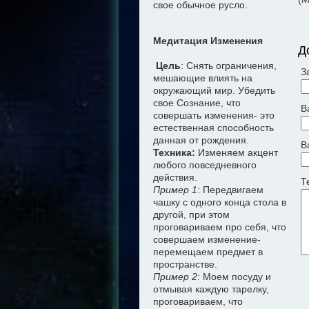
свое обычное русло.
Медитация Изменения
Д
Цель
: Снять ограничения,
З
мешающие влиять на
окружающий мир. Убедить
свое Сознание, что
В
совершать изменения- это
естественная способность
данная от рождения.
В
Техника:
Изменяем акцент
любого повседневного
действия.
Т
Пример 1
: Передвигаем
чашку с одного конца стола в
другой, при этом
проговариваем про себя, что
совершаем изменение-
перемещаем предмет в
пространстве.
Пример 2
: Моем посуду и
отмывая каждую тарелку,
проговариваем, что