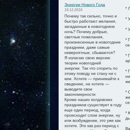
Энергии Нового Года
* 
19.12.2016
Почему так сильно, точно и
* 
быстро работают желания,
загаданные в новогоднюю
* 
ночь? Почему добрые,
светлые пожелания,
* 
произнесенные в новогодние
се
праздники, даже самые
невероятные, сбываются?
* 
Я излагаю свою версию
ар
теории новогодней
энергии.
Так что спорить по
* 
этому поводу не стану ни с
ни
кем. Хотите — принимайте к
жи
сведению, не хотите —
выводите свои
* 
закономерности.
жи
Кроме наших колдовских
се
праздников существует в году
еще один период, когда
* 
происходит слом энергии, ну
ды
или возбуждение, это уже как
хотите. Это как раз период с
Ва