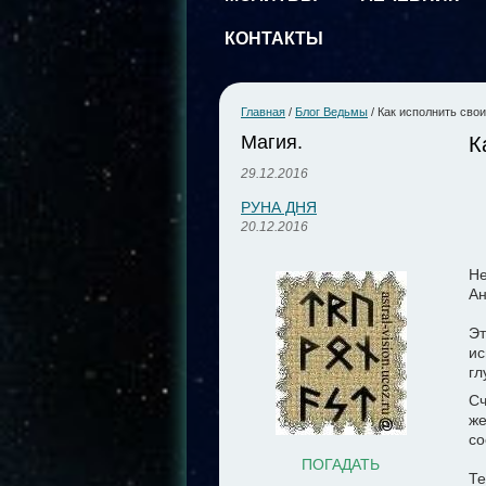
КОНТАКТЫ
Главная
/
Блог Ведьмы
/
Как исполнить сво
Магия.
К
29.12.2016
РУНА ДНЯ
20.12.2016
Не
Ан
Эт
ис
гл
Сч
же
со
ПОГАДАТЬ
Те