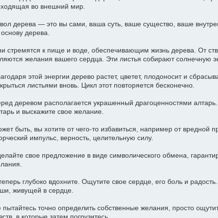
ходящая во внешний мир.
вол дерева — это вы сами, ваша суть, ваше существо, ваше внутре
основу дерева.
и стремятся к пище и воде, обеспечивающим жизнь дерева. От ств
ляются желания вашего сердца. Эти листья собирают солнечную э
агодаря этой энергии дерево растет, цветет, плодоносит и сбрасыв
крыться листьями вновь. Цикл этот повторяется бесконечно.
ред деревом располагается украшенный драгоценностями алтарь. 
тарь и выскажите свое желание.
жет быть, вы хотите от чего-то избавиться, например от вредной 
орческий импульс, верность, целительную силу.
елайте свое предложение в виде символического обмена, гарант
лания.
теперь глубоко вдохните. Ощутите свое сердце, его боль и радость
ши, живущей в сердце.
 пытайтесь точно определить собственные желания, просто ощути
вств, в которые затем погрузитесь.