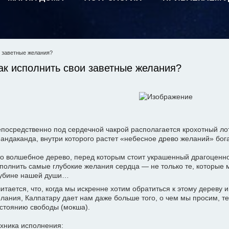
и заветные желания?
ак исполнить свои заветные желания?
посредственно под сердечной чакрой располагается крохотный лот
андаканда, внутри которого растет «небесное древо желаний» бог
о волшебное дерево, перед которым стоит украшенный драгоценно
полнить самые глубокие желания сердца — не только те, которые 
убине нашей души…
итается, что, когда мы искренне хотим обратиться к этому дереву
лания, Калпатару дает нам даже больше того, о чем мы просим, т
стоянию свободы (мокша).
хника исполнения: