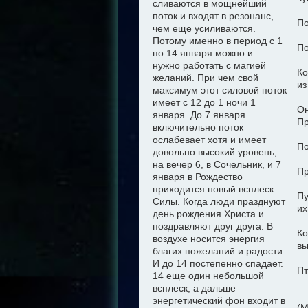
сливаются в мощнейший
поток и входят в резонанс,
По
чем еще усиливаются.
Потому именно в период с 1
По
по 14 января можно
и
нужно
работать с магией
Ко
желани
й
. При чем свой
из
максимум этот силовой поток
имеет с 12 до 1 ночи 1
Он
января. До 7 января
Пр
включительно поток
ослабевает хотя и имеет
По
довольно высокий уровень,
на вечер 6, в Сочельник, и 7
Пр
января в Рождество
приходится новый всплеск
Пу
Силы. Когда люди празднуют
их
день рождения Христа и
поздравляют друг друга. В
Ко
воздухе носится энергия
вы
благих пожеланий и радости.
И до 14 постепенно спадает.
Пт
14 еще один небольшой
всплеск, а дальше
энергетический фон входит в
(М