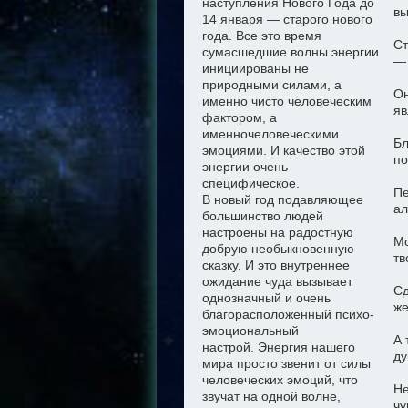
наступления Нового Года до
вы
14 января — старого нового
года. Все это время
Ст
сумасшедшие волны энергии
— 
инициированы не
природными силами, а
Он
именно чисто
человеческим
яв
фактором, а
именно
человеческими
Бл
эмоциями. И качество этой
по
энергии очень
специфическое.
Пе
В новый год подавляющее
ал
большинство людей
настроены на радостную
Мо
добрую необыкновенную
тв
сказку
. И это внутреннее
ожидание чуда
вызывает
Сд
однозначный и очень
же
благорасположенный психо-
эмоциональный
А 
настрой
.
Э
нергия нашего
ду
мира просто звенит от силы
человеческих эмоций, что
Не
звучат на одной волне,
чу