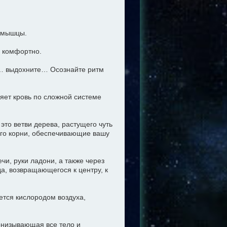
е мышцы.
и комфортно.
… выдохните… Осознайте ритм
няет кровь по сложной системе
 это ветви дерева, растущего чуть
 его корни, обеспечивающие вашу
чи, руки ладони, а также через
да, возвращающегося к центру, к
ется кислородом воздуха,
онизывающая все тело и