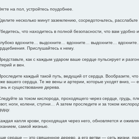
Лягте на пол, устройтесь поудобнее.
Уделите несколько минут заземлению, сосредоточьтесь, расслабьт
Убедитесь, что находитесь в полной безопасности, что вам удобно 
Глубоко вдохните… выдохните… вдохните… выдохните… вдохните
рдцебиения. Прислушайтесь к нему.
Представьте, как с каждым ударом ваше сердце пульсирует и разго
терий и вен.
Проследите каждый такой путь, ведущий от сердца. Вообразите, что
же вашего сердца. Те же вены и артерии, которые уходят вниз, —
знь и существование дерева.
Следуйте за током кислорода, проходящего через сердце, грудь, пле
вот, ноги, колени, ступни… А затем проследите и за током кислоро
рдцу.
Каждая капля крови, проходящая через него, обновляется и оживля
ханием, самой жизнью.
ше сердце — это священное дерево, а его ветви — сеть жизни, пр