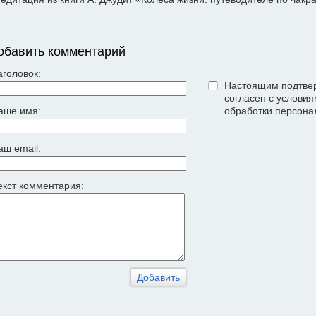
обавить комментарий
аголовок:
Настоящим подтвер
согласен с услови
аше имя:
обработки персона
аш email:
екст комментария: