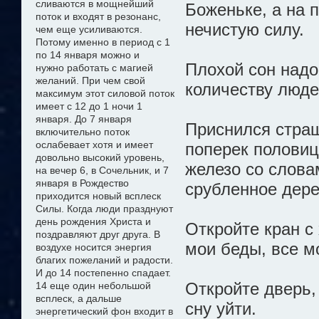
сливаются в мощнейший
Боженьке, а на 
поток и входят в резонанс,
нечистую силу.
чем еще усиливаются.
Потому именно в период с 1
по 14 января можно
и
Плохой сон надо
нужно
работать с магией
желани
й
. При чем свой
количеству людей
максимум этот силовой поток
имеет с 12 до 1 ночи 1
января. До 7 января
Приснился страш
включительно поток
ослабевает хотя и имеет
поперек половиц,
довольно высокий уровень,
железо со словам
на вечер 6, в Сочельник, и 7
января в Рождество
срубленное дерев
приходится новый всплеск
Силы. Когда люди празднуют
день рождения Христа и
Откройте кран с
поздравляют друг друга. В
мои беды, все м
воздухе носится энергия
благих пожеланий и радости.
И до 14 постепенно спадает.
Откройте дверь,
14 еще один небольшой
всплеск, а дальше
сну уйти.
энергетический фон входит в