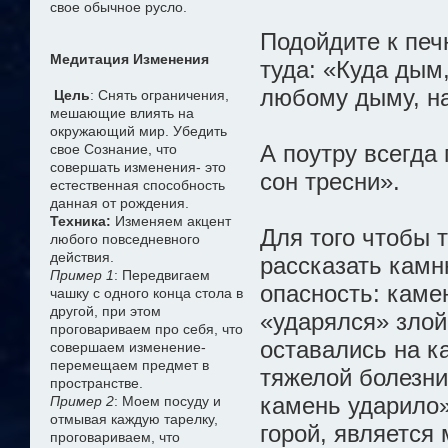
свое обычное русло.
Подойдите к печ
Медитация Изменения
туда: «Куда дым,
любому дыму, на
Цель
: Снять ограничения,
мешающие влиять на
окружающий мир. Убедить
А поутру всегда
свое Сознание, что
совершать изменения- это
сон тресни».
естественная способность
данная от рождения.
Техника:
Изменяем акцент
Для того чтобы 
любого повседневного
действия.
рассказать камн
Пример 1
: Передвигаем
опасность: каме
чашку с одного конца стола в
другой, при этом
«ударялся» злой
проговариваем про себя, что
оставались на к
совершаем изменение-
перемещаем предмет в
тяжелой болезни
пространстве.
камень ударило»
Пример 2
: Моем посуду и
отмывая каждую тарелку,
горой, является
проговариваем, что