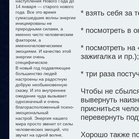
наступления Нового Года до
14 января — старого нового
* взять себя за 
года. Все это время
сумасшедшие волны энергии
инициированы не
* посмотреть в о
природными силами, а
именно чисто
человеческим
фактором, а
именно
человеческими
* посмотреть на 
эмоциями. И качество этой
зажигалка и пр.);
энергии очень
специфическое.
В новый год подавляющее
* три раза посту
большинство людей
настроены на радостную
добрую необыкновенную
Чтобы не сбылся
сказку
. И это внутреннее
ожидание чуда
вызывает
вывернуть наизн
однозначный и очень
присниться чело
благорасположенный психо-
эмоциональный
перевернуть под
настрой
.
Э
нергия нашего
мира просто звенит от силы
человеческих эмоций, что
Хорошо также по
звучат на одной волне,