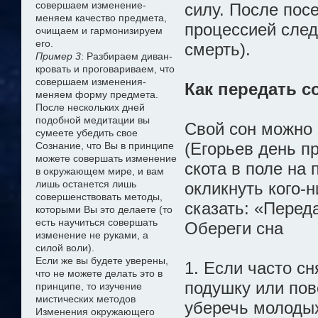
совершаем изменение-
силу. После пос
меняем качество предмета,
процессией след
очищаем и гармонизируем
его.
смерть).
Пример 3
: Разбираем диван-
кровать и проговариваем, что
совершаем изменения-
Как передать с
меняем форму предмета.
После нескольких дней
подобной медитации вы
Свой сон можно 
сумеете убедить свое
(Егорьев день п
Сознание, что Вы в принципе
можете совершать изменение
скота в поле на 
в окружающем мире, и вам
лишь останется лишь
окликнуть кого-н
совершенствовать методы,
сказать: «Перед
которыми Вы это делаете (то
есть научиться совершать
Обереги сна
изменение не руками, а
силой воли).
Если же вы будете уверены,
1. Если часто с
что не можете делать это в
подушку или пов
принципе, то изучение
мистических методов
уберечь молодых
Изменения окружающего