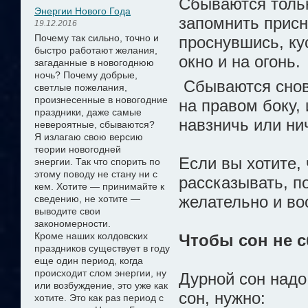
Сбываются тольк
Энергии Нового Года
запомнить присн
19.12.2016
Почему так сильно, точно и
проснувшись, ку
быстро работают желания,
окно и на огонь.
загаданные в новогоднюю
ночь? Почему добрые,
Сбываются снов
светлые пожелания,
произнесенные в новогодние
на правом боку,
праздники, даже самые
навзничь или ни
невероятные, сбываются?
Я излагаю свою версию
теории новогодней
Если вы хотите,
энергии.
Так что спорить по
этому поводу не стану ни с
рассказывать, по
кем. Хотите — принимайте к
желательно и во
сведению, не хотите —
выводите свои
закономерности.
Кроме наших колдовских
Чтобы сон не 
праздников существует в году
еще один период, когда
происходит слом энергии, ну
Дурной сон надо
или возбуждение, это уже как
сон, нужно:
хотите. Это как раз период с