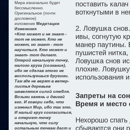
поставить калач
Мира изначально будет
бессмысленно.
воткнутыми в не
Оригинальное (почти
дословное)
изложение
Медитации
2. Ловушка снов
Изменения
«
Кто может и не знает -
ивы, согнутую к
тот не может. Кто не
манер паутины. 
может, но знает - тот
научиться. Кто может и
пушистей нитка,
знает- тот делает.
Ловушка снов ис
Открой начальную точку,
малого круга (сознание),
плохие. Ловушку
ибо не сделав этого не
использования и
воспользуешься другими.
Там где не верят в ветер-
листья деревьев
шевелятся силой стебля.
Запреты на со
Возьми камень и двигай
его. И говори себе, что
Время и место 
изменил Мир, ибо так это.
И малый круг согласиться,
и откроет точку
Нехорошо спать 
начальную, что силу
сбываются они ре
остальным точкам даст и