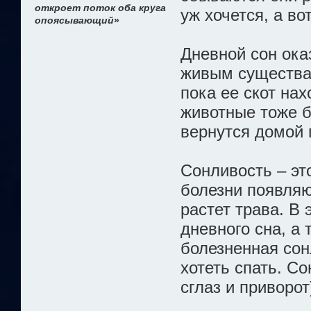
откроет поток оба круга
уж хочется, а во
опоясывающий
»
Дневной сон ока
живым существам
пока ее скот нах
животные тоже бу
вернутся домой г
Сонливость – эт
болезни появляю
растет трава. В
дневного сна, а 
болезненная сон
хотеть спать. С
сглаз и приворот