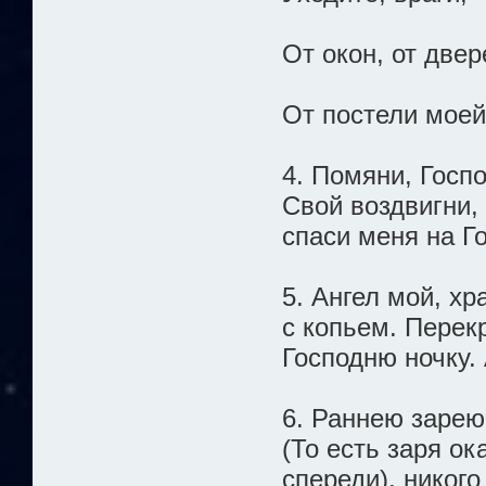
От окон, от двер
От постели моей
4. Помяни, Госп
Свой воздвигни, 
спаси меня на Г
5. Ангел мой, х
с копьем. Перек
Господню ночку.
6. Раннею зарею
(То есть заря ок
спереди), никог