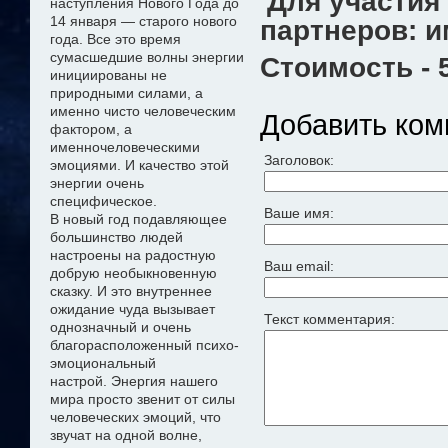
Для участи
наступления Нового Года до
14 января — старого нового
партнеров: и
года. Все это время
сумасшедшие волны энергии
Стоимость - 
инициированы не
природными силами, а
именно чисто
человеческим
Добавить ком
фактором, а
именно
человеческими
Заголовок:
эмоциями. И качество этой
энергии очень
специфическое.
Ваше имя:
В новый год подавляющее
большинство людей
настроены на радостную
Ваш email:
добрую необыкновенную
сказку
. И это внутреннее
ожидание чуда
вызывает
Текст комментария:
однозначный и очень
благорасположенный психо-
эмоциональный
настрой
.
Э
нергия нашего
мира просто звенит от силы
человеческих эмоций, что
звучат на одной волне,