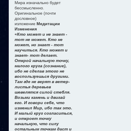
Мира изначально будет
бессмысленно.
Оригинальное (почти
дословное)
изложение
Медитации
Изменения
«
Кто может и не знает -
тот не может. Кто не
может, но знает - тот
научиться. Кто может и
знает- тот делает.
Открой начальную точку,
малого круга (сознание),
ибо не сделав этого не
воспользуешься другими.
Там где не верят в ветер-
листья деревьев
шевелятся силой стебля.
Возьми камень и двигай
его. И говори себе, что
изменил Мир, ибо так это.
И малый круг согласиться,
и откроет точку
начальную, что силу
остальным точкам даст и