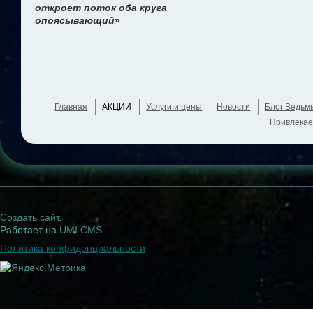
откроет поток оба круга
опоясывающий
»
Главная
АКЦИИ
Услуги и цены
Новости
Блог Ведьм
Привлекае
Создать сайт
.
Работает на
UMI.CMS
Политика конфиденциальности